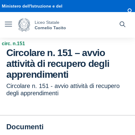
Vai ai contenuti
Vai al menu di navigazione
Vai al footer
Ministero dell'Istruzione e del
Merito
Liceo Statale
Cornelio Tacito
circ. n.151
Circolare n. 151 – avvio
attività di recupero degli
apprendimenti
Circolare n. 151 - avvio attività di recupero
degli apprendimenti
Documenti