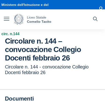
Vai ai contenuti
Vai al menu di navigazione
Vai al footer
Ministero dell'Istruzione e del
Merito
Liceo Statale
Cornelio Tacito
circ. n.144
Circolare n. 144 –
convocazione Collegio
Docenti febbraio 26
Circolare n. 144 - convocazione Collegio
Docenti febbraio 26
Documenti