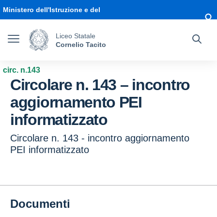
Vai ai contenuti
Vai al menu di navigazione
Vai al footer
Ministero dell'Istruzione e del
Merito
Liceo Statale
Cornelio Tacito
circ. n.143
Circolare n. 143 – incontro
aggiornamento PEI
informatizzato
Circolare n. 143 - incontro aggiornamento
PEI informatizzato
Documenti