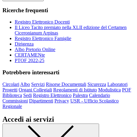
Ricerche frequenti
Registro Elettronico Docenti
Il Liceo Tacito premiato nella XLII edizione del Certamen
Ciceronianum Arpinas
Registro Elettronico Famiglie
Dirigenza
Albo Pretorio Online
CERTAMENte
PTOF 2022-25
Potrebbero interessarti
Circolari
Albo
Servizi
Risorse Documentali
Sicurezza
Laboratori
Progetti
Organi Collegiali
Regolamenti di Istituto
Modulistica
POF
Biblioteca
Sedi
Registro Elettronico
Palestra
Calendario
Commissioni
Dipartimenti
Privacy
USR - Ufficio Scolastico
Regionale
Accedi ai servizi