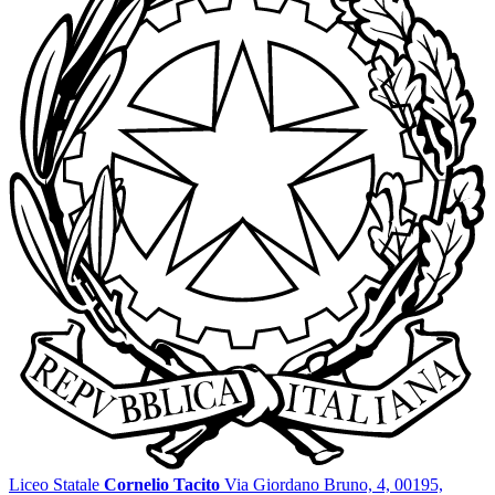
Liceo Statale
Cornelio Tacito
Via Giordano Bruno, 4, 00195,