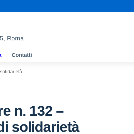
95, Roma
a
Contatti
solidarietà
re n. 132 –
i solidarietà