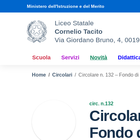
Vai ai contenuti
Vai al menu di navigazione
Vai al footer
Ministero dell'Istruzione e del Merito
Liceo Statale
Cornelio Tacito
Via Giordano Bruno, 4, 001
Scuola
Servizi
Novità
Didattic
Home
Circolari
Circolare n. 132 – Fondo di 
circ. n.132
Circola
Fondo d