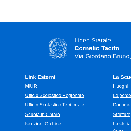
Liceo Statale
Cornelio Tacito
Via Giordano Bruno
Link Esterni
La Scu
MIUR
I luoghi
Ufficio Scolastico Regionale
Le pers
Ufficio Scolastico Territoriale
Documen
Scuola in Chiaro
Strutture
Iscrizioni On Line
La storia
Aree