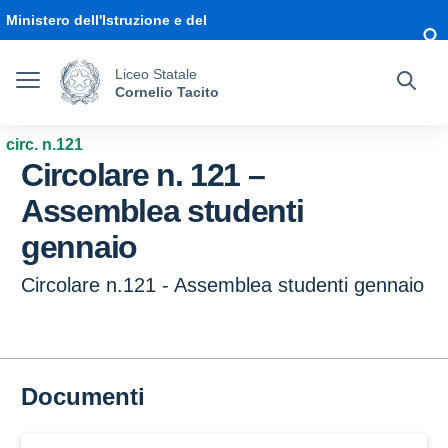
Vai ai contenuti
Vai al menu di navigazione
Vai al footer
Ministero dell'Istruzione e del
Merito
Liceo Statale
Cornelio Tacito
circ. n.121
Circolare n. 121 –
Assemblea studenti
gennaio
Circolare n.121 - Assemblea studenti gennaio
Documenti