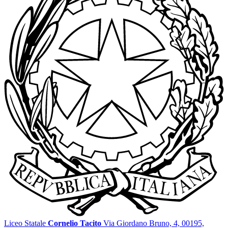
Liceo Statale
Cornelio Tacito
Via Giordano Bruno, 4, 00195,