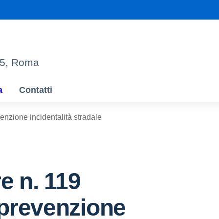
95, Roma
a
Contatti
enzione incidentalità stradale
re n. 119
prevenzione