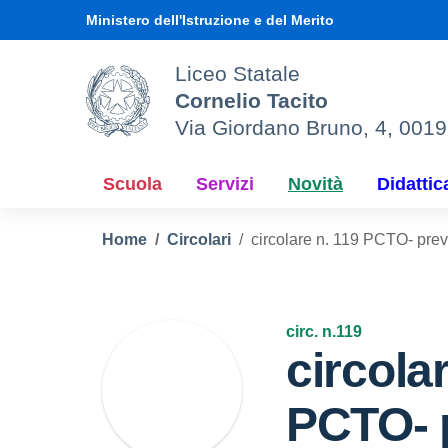
Vai ai contenuti
Vai al menu di navigazione
Vai al footer
Ministero dell'Istruzione e del Merito
Liceo Statale
Cornelio Tacito
Via Giordano Bruno, 4, 001
Scuola
Servizi
Novità
Didattic
Home
Circolari
circolare n. 119 PCTO- prev
circ. n.119
circola
PCTO- 