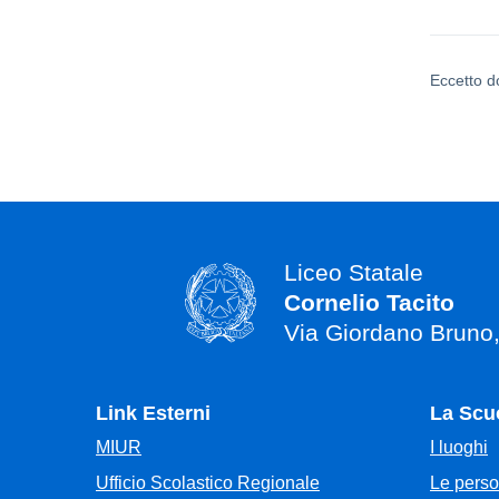
Eccetto d
Liceo Statale
Cornelio Tacito
Via Giordano Bruno
Link Esterni
La Scu
MIUR
I luoghi
Ufficio Scolastico Regionale
Le pers