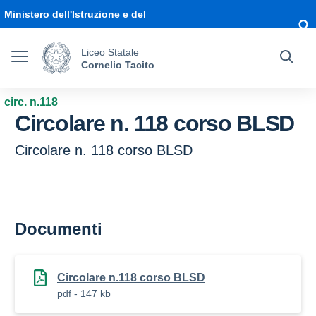
Vai ai contenuti
Vai al menu di navigazione
Vai al footer
Ministero dell'Istruzione e del
Merito
Liceo Statale
Cornelio Tacito
circ. n.118
Circolare n. 118 corso BLSD
Circolare n. 118 corso BLSD
Documenti
Circolare n.118 corso BLSD
pdf - 147 kb