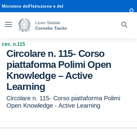
Vai ai contenuti
Vai al menu di navigazione
Vai al footer
Ministero dell'Istruzione e del
Merito
Liceo Statale
Cornelio Tacito
circ. n.115
Circolare n. 115- Corso
piattaforma Polimi Open
Knowledge – Active
Learning
Circolare n. 115- Corso piattaforma Polimi
Open Knowledge - Active Learning