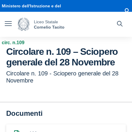
Vai ai contenuti
Vai al menu di navigazione
Vai al footer
Ministero dell'Istruzione e del
Merito
Liceo Statale
Cornelio Tacito
circ. n.109
Circolare n. 109 – Sciopero
generale del 28 Novembre
Circolare n. 109 - Sciopero generale del 28
Novembre
Documenti