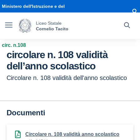
Vai ai contenuti
Vai al menu di navigazione
Vai al footer
Ministero dell'Istruzione e del
Merito
Liceo Statale
Cornelio Tacito
circ. n.108
circolare n. 108 validità
dell’anno scolastico
Circolare n. 108 validità dell'anno scolastico
Documenti
Circolare n. 108 validità anno scolastico