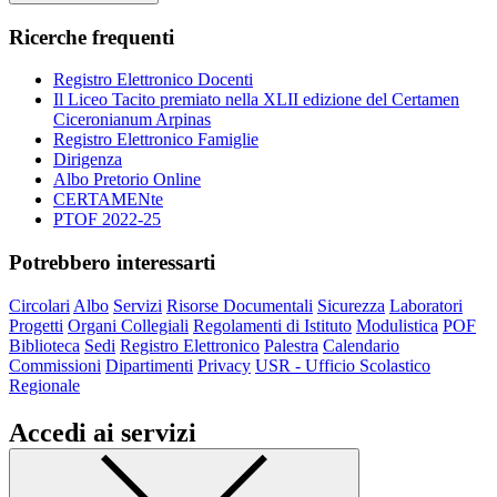
Ricerche frequenti
Registro Elettronico Docenti
Il Liceo Tacito premiato nella XLII edizione del Certamen
Ciceronianum Arpinas
Registro Elettronico Famiglie
Dirigenza
Albo Pretorio Online
CERTAMENte
PTOF 2022-25
Potrebbero interessarti
Circolari
Albo
Servizi
Risorse Documentali
Sicurezza
Laboratori
Progetti
Organi Collegiali
Regolamenti di Istituto
Modulistica
POF
Biblioteca
Sedi
Registro Elettronico
Palestra
Calendario
Commissioni
Dipartimenti
Privacy
USR - Ufficio Scolastico
Regionale
Accedi ai servizi