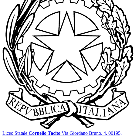
Liceo Statale
Cornelio Tacito
Via Giordano Bruno, 4, 00195,