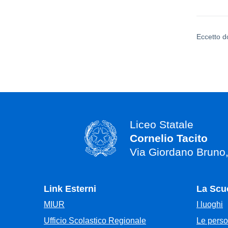
Eccetto d
Liceo Statale
Cornelio Tacito
Via Giordano Bruno
Link Esterni
La Scu
MIUR
I luoghi
Ufficio Scolastico Regionale
Le pers