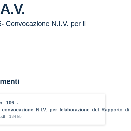
.A.V.
6- Convocazione N.I.V. per il
menti
n._106_-
_convocazione_N.I.V._per_lelaborazione_del_Rapporto_di
pdf - 134 kb