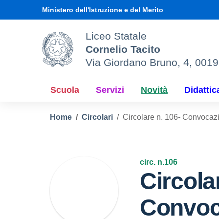
Vai ai contenuti
Vai al menu di navigazione
Vai al footer
Ministero dell'Istruzione e del Merito
Liceo Statale
Cornelio Tacito
Via Giordano Bruno, 4, 001
Scuola
Servizi
Novità
Didattic
Home
Circolari
Circolare n. 106- Convocazio
circ. n.106
Circola
Convoca