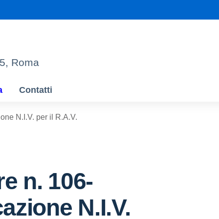
95, Roma
a
Contatti
ne N.I.V. per il R.A.V.
re n. 106-
zione N.I.V.