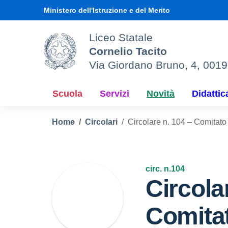
Vai ai contenuti
Vai al menu di navigazione
Vai al footer
Ministero dell'Istruzione e del Merito
Liceo Statale
Cornelio Tacito
Via Giordano Bruno, 4, 001
Scuola
Servizi
Novità
Didattic
Home
Circolari
Circolare n. 104 – Comitat
circ. n.104
Circola
Comita