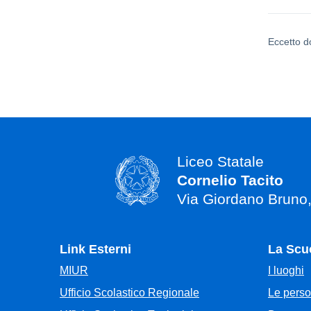
Eccetto d
Liceo Statale
Cornelio Tacito
Via Giordano Bruno
Link Esterni
La Scu
MIUR
I luoghi
Ufficio Scolastico Regionale
Le pers