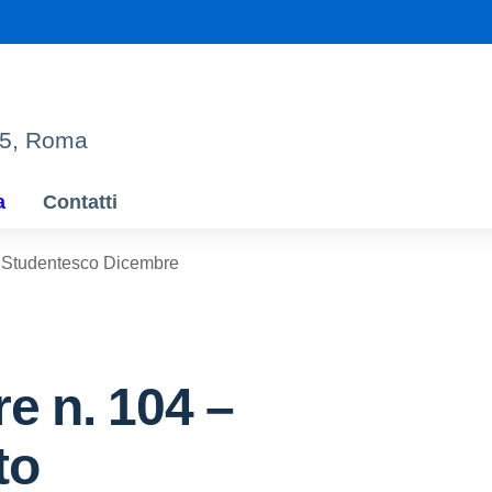
95, Roma
a
Contatti
o Studentesco Dicembre
re n. 104 –
to