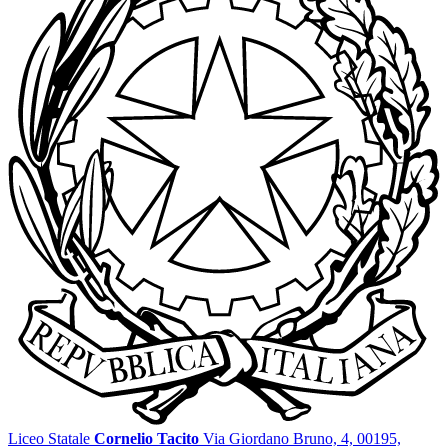
Liceo Statale
Cornelio Tacito
Via Giordano Bruno, 4, 00195,