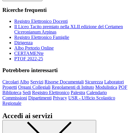
Ricerche frequenti
Registro Elettronico Docenti
Il Liceo Tacito premiato nella XLII edizione del Certamen
Ciceronianum Arpinas
Registro Elettronico Famiglie
Dirigenza
Albo Pretorio Online
CERTAMENte
PTOF 2022-25
Potrebbero interessarti
Circolari
Albo
Servizi
Risorse Documentali
Sicurezza
Laboratori
Progetti
Organi Collegiali
Regolamenti di Istituto
Modulistica
POF
Biblioteca
Sedi
Registro Elettronico
Palestra
Calendario
Commissioni
Dipartimenti
Privacy
USR - Ufficio Scolastico
Regionale
Accedi ai servizi