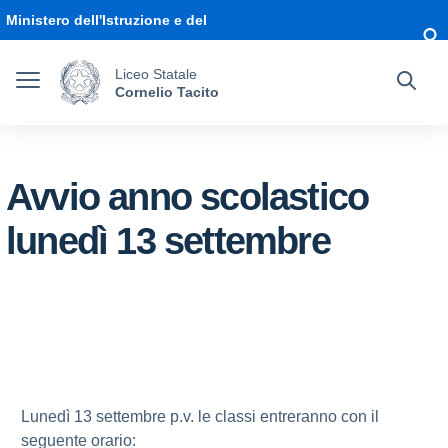
Vai ai contenuti
Vai al menu di navigazione
Vai al footer
Ministero dell'Istruzione e del
Merito
Liceo Statale
Cornelio Tacito
Avvio anno scolastico
lunedì 13 settembre
Lunedì 13 settembre p.v. le classi entreranno con il
seguente orario: