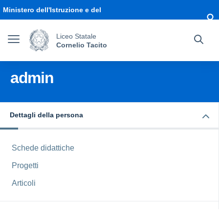
Vai ai contenuti
Vai al menu di navigazione
Vai al footer
Ministero dell'Istruzione e del
Merito
Liceo Statale
Cornelio Tacito
admin
Dettagli della persona
Schede didattiche
Progetti
Articoli