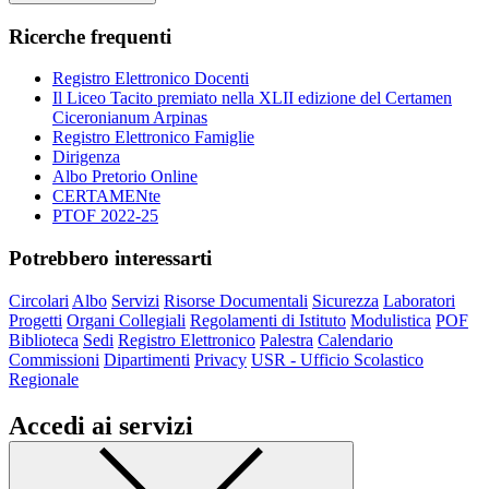
Ricerche frequenti
Registro Elettronico Docenti
Il Liceo Tacito premiato nella XLII edizione del Certamen
Ciceronianum Arpinas
Registro Elettronico Famiglie
Dirigenza
Albo Pretorio Online
CERTAMENte
PTOF 2022-25
Potrebbero interessarti
Circolari
Albo
Servizi
Risorse Documentali
Sicurezza
Laboratori
Progetti
Organi Collegiali
Regolamenti di Istituto
Modulistica
POF
Biblioteca
Sedi
Registro Elettronico
Palestra
Calendario
Commissioni
Dipartimenti
Privacy
USR - Ufficio Scolastico
Regionale
Accedi ai servizi