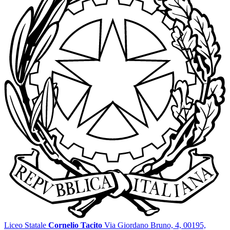
Liceo Statale
Cornelio Tacito
Via Giordano Bruno, 4, 00195,