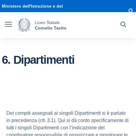
Vai ai contenuti
Vai al menu di navigazione
Vai al footer
Ministero dell'Istruzione e del
Merito
Liceo Statale
Cornelio Tacito
6. Dipartimenti
Dei compiti assegnati ai singoli Dipartimenti si è parlato
in precedenza (cfr. 3.1). Qui si dà conto specificamente di
tutti i singoli Dipartimenti con l’indicazione del
coordinatore responsabile di organizzare e monitorare le