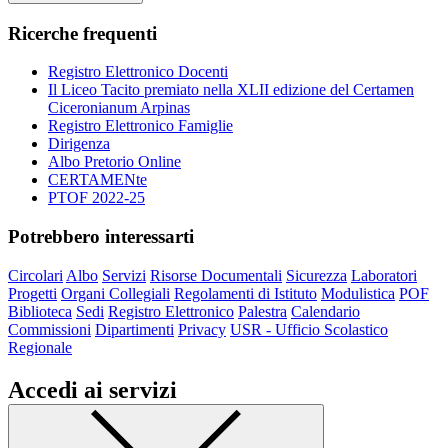
Ricerche frequenti
Registro Elettronico Docenti
Il Liceo Tacito premiato nella XLII edizione del Certamen
Ciceronianum Arpinas
Registro Elettronico Famiglie
Dirigenza
Albo Pretorio Online
CERTAMENte
PTOF 2022-25
Potrebbero interessarti
Circolari
Albo
Servizi
Risorse Documentali
Sicurezza
Laboratori
Progetti
Organi Collegiali
Regolamenti di Istituto
Modulistica
POF
Biblioteca
Sedi
Registro Elettronico
Palestra
Calendario
Commissioni
Dipartimenti
Privacy
USR - Ufficio Scolastico
Regionale
Accedi ai servizi