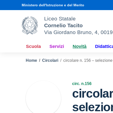
Vai ai contenuti
Vai al menu di navigazione
Vai al footer
Ministero dell'Istruzione e del Merito
Liceo Statale
Cornelio Tacito
Via Giordano Bruno, 4, 001
Scuola
Servizi
Novità
Didattic
Home
Circolari
circolare n. 156 – selezion
circ. n.156
circola
selezio