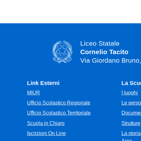
Liceo Statale
Cornelio Tacito
Via Giordano Bruno
Link Esterni
La Scu
MIUR
I luoghi
Ufficio Scolastico Regionale
Le pers
Ufficio Scolastico Territoriale
Documen
Scuola in Chiaro
Strutture
Iscrizioni On Line
La storia
Aree